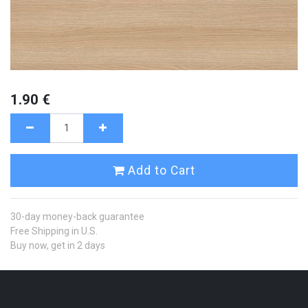
1.90
€
Add to Cart
30-day money-back guarantee
Free Shipping in U.S.
Buy now, get in 2 days