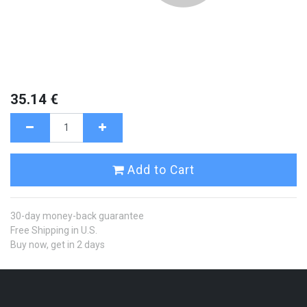
35.14
€
Add to Cart
30-day money-back guarantee
Free Shipping in U.S.
Buy now, get in 2 days