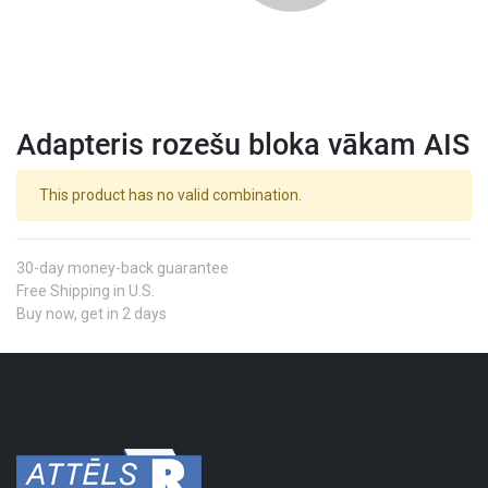
Adapteris rozešu bloka vākam AIS
This product has no valid combination.
30-day money-back guarantee
Free Shipping in U.S.
Buy now, get in 2 days