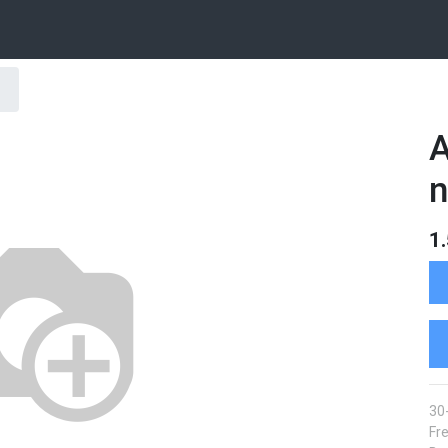
A
n
1
30
Fre