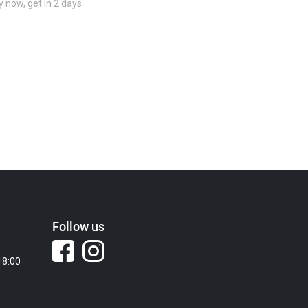
 now, get in 2 days
Follow us
18:00