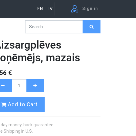
Sign in
EN
LV
izsargplēves
oņēmējs, mazais
.56
€
Add to Cart
-day money-back guarantee
e Shipping in U.S.