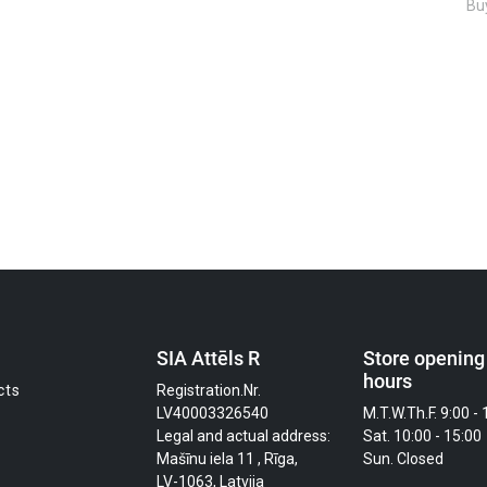
Buy
SIA Attēls R
Store opening
hours
cts
Registration.Nr.
LV40003326540
M.T.W.Th.F. 9:00 - 
Legal and actual address:
Sat. 10:00 - 15:00
Mašīnu iela 11 , Rīga,
Sun. Closed
LV-1063, Latvija