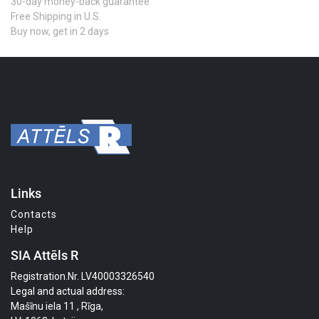
30-day money-back guarantee
Free Shipping in U.S.
Buy now, get in 2 days
Links
Contacts
Help
SIA Attēls R
Registration.Nr. LV40003326540
Legal and actual address:
Mašīnu iela 11 , Rīga,